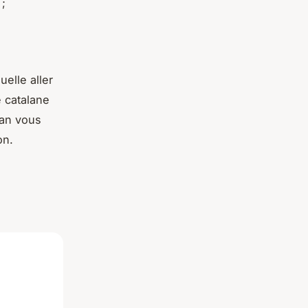
 ;
uelle aller
e catalane
lan vous
on.