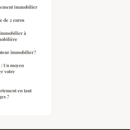
issement immobilier
e de 2 euros
 immobilier à
obilière
eur immobilier ?
 : Un moyen
er votre
rtement en tant
ges ?