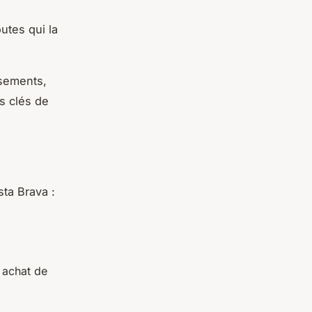
utes qui la
ssements,
rs clés de
sta Brava :
e achat de