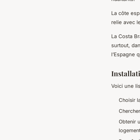
La côte esp
relie avec l
La Costa Br
surtout, dan
l’Espagne qu
Installa
Voici une l
Choisir la
Chercher
Obtenir u
logement