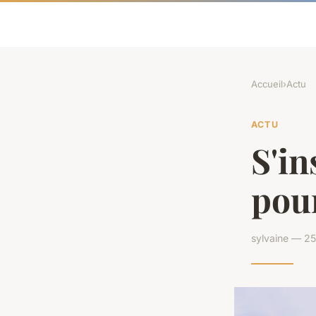
Accueil
›
Actu
ACTU
S'in
pou
sylvaine — 25