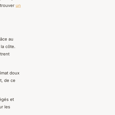
 trouver
un
râce au
 la côte.
trent
limat doux
st, de ce
égés et
ur les