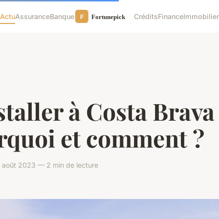
Actu
Assurance
Banque
Crédits
Finance
Immobilie
staller à Costa Brava 
rquoi et comment ?
 août 2023 — 2 min de lecture