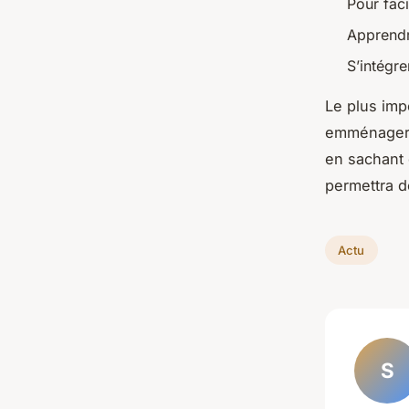
Pour faci
Apprendre
S’intégr
Le plus impo
emménager. 
en sachant 
permettra d
Actu
S