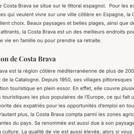
e Costa Brava se situe sur le littoral espagnol. Pour les e
es qui veulent vivre sur une ville côtière en Espagne, la
llent choix. Beaux paysages et belles plages, ainsi que d
 attirants, la Costa Brava est un des meilleurs endroits p
e vie en famille ou pour prendre sa retraite.
ion de Costa Brava
ava est la région côtière méditerranéenne de plus de 200
 de la Catalogne. Depuis 1950, ses villages pittoresques f
ion touristique en plein essor. En effet, elle couvre plusi
 touristiques les plus populaires de l’Europe, ce qui fait 
avorite des expatriés pour les opportunités d’emploi en to
 D’autant plus, la Costa Brava compta parmi les zones agric
antes du pays. Sa renommée est aussi due à son paysag
 culture. La qualité de vie est aussi élevée, alors si vou