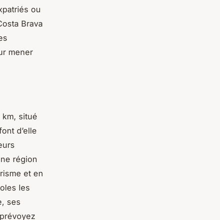
xpatriés ou
 Costa Brava
es
our mener
 km, situé
ont d’elle
eurs
une région
urisme et en
oles les
e, ses
s prévoyez