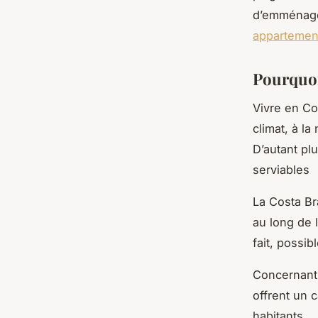
d’emménager
appartement
Pourquoi
Vivre en Co
climat, à la
D’autant pl
serviables
La Costa Br
au long de l
fait, possib
Concernant 
offrent un c
habitants.