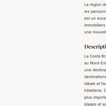
La région d
les personn
est un exce
immobiliers
une nouvell
Descript
La Costa Br
au Nord-Est
une destinat
destinations
idéale et f
hôtellerie.
plus import
plages et sa