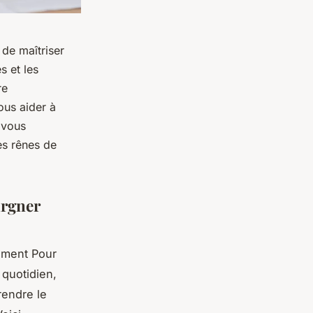
 de maîtriser
s et les
re
ous aider à
s vous
es rênes de
argner
cement Pour
 quotidien,
rendre le