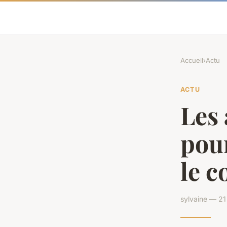
Accueil
›
Actu
ACTU
Les 
pou
le c
sylvaine — 21