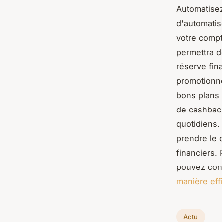
Automatise
d'automati
votre compt
permettra d
réserve fin
promotionne
bons plans 
de cashback
quotidiens.
prendre le 
financiers.
pouvez cons
manière eff
Actu