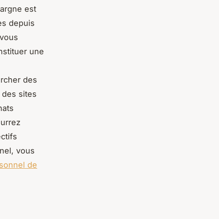
argne est
es depuis
 vous
nstituer une
ercher des
 des sites
hats
ourrez
ctifs
nnel, vous
sonnel de