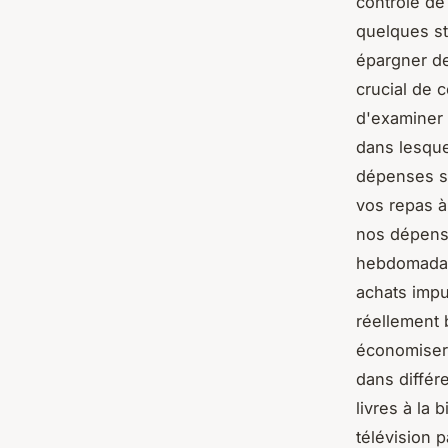
contrôle de
quelques st
épargner de
crucial de 
d'examiner 
dans lesque
dépenses su
vos repas à
nos dépense
hebdomadair
achats impu
réellement 
économiser
dans différ
livres à la
télévision 