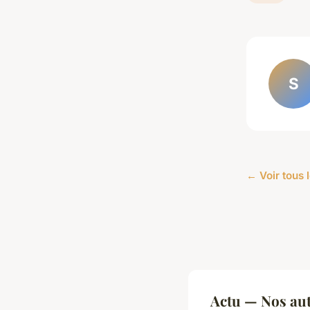
S
← Voir tous l
Actu — Nos aut