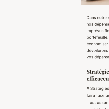
Dans notre s
nos dépenses
imprévus fin
portefeuille
économiser e
dévoilerons 
vos dépenses
Stratégie
efficace
# Stratégie
faire face 
il est esse