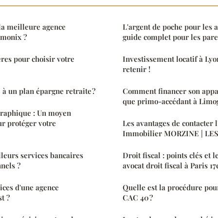
a meilleure agence
L'argent de poche pour les a
amonix ?
guide complet pour les pare
ères pour choisir votre
Investissement locatif à Lyon
retenir !
 à un plan épargne retraite ?
Comment financer son appa
que primo-accédant à Limo
graphique : Un moyen
r protéger votre
Les avantages de contacter 
Immobilier MORZINE | LE
lleurs services bancaires
Droit fiscal : points clés et 
nnels ?
avocat droit fiscal à Paris 1
vices d'une agence
Quelle est la procédure pour
t ?
CAC 40 ?