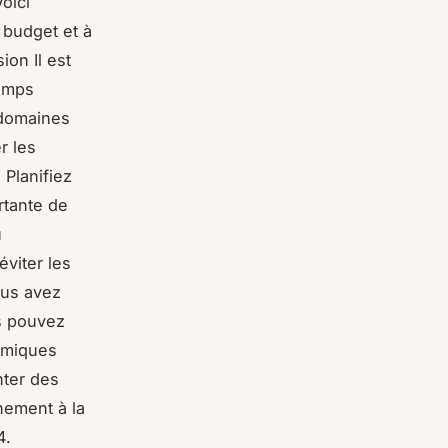
oici
 budget et à
on Il est
temps
 domaines
r les
Planifiez
rtante de
u
éviter les
ous avez
s pouvez
omiques
nter des
nement à la
4.