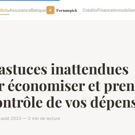
Actu
Assurance
Banque
Crédits
Finance
Immobilie
astuces inattendues
r économiser et pre
ontrôle de vos dépen
 août 2023 — 2 min de lecture