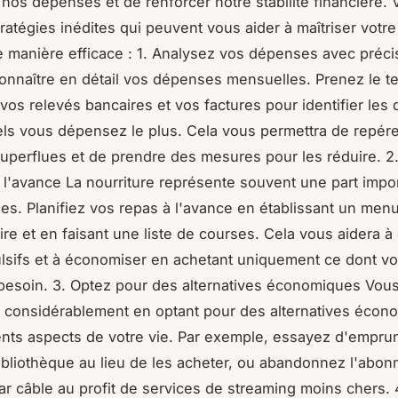
 nos dépenses et de renforcer notre stabilité financière. V
ratégies inédites qui peuvent vous aider à maîtriser votre
 manière efficace : 1. Analysez vos dépenses avec précisi
connaître en détail vos dépenses mensuelles. Prenez le 
vos relevés bancaires et vos factures pour identifier les
ls vous dépensez le plus. Cela vous permettra de repére
perflues et de prendre des mesures pour les réduire. 2. 
 l'avance La nourriture représente souvent une part impo
s. Planifiez vos repas à l'avance en établissant un men
e et en faisant une liste de courses. Cela vous aidera à 
lsifs et à économiser en achetant uniquement ce dont v
besoin. 3. Optez pour des alternatives économiques Vou
 considérablement en optant pour des alternatives écon
ents aspects de votre vie. Par exemple, essayez d'empru
 bibliothèque au lieu de les acheter, ou abandonnez l'abon
par câble au profit de services de streaming moins chers. 