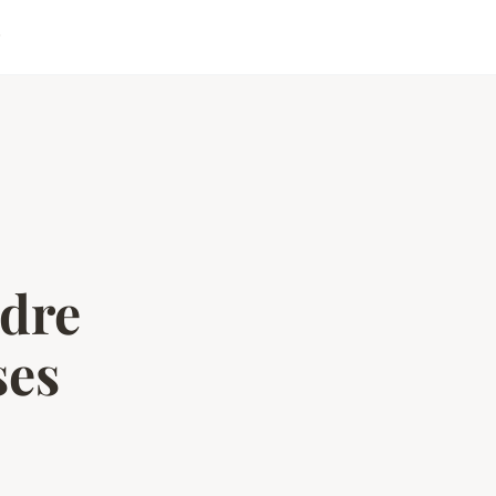
r
ndre
ses