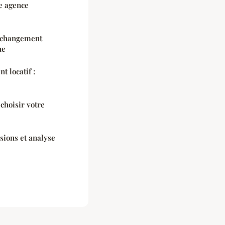
ne agence
e changement
ne
t locatif :
 choisir votre
sions et analyse