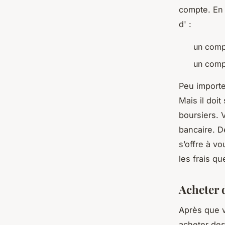
compte. En 
d' :
un compt
un comp
Peu importe
Mais il doi
boursiers. 
bancaire. D
s’offre à v
les frais q
Acheter 
Après que v
acheter des