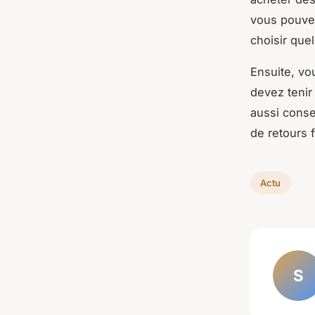
vous pouvez
choisir que
Ensuite, vo
devez tenir 
aussi conse
de retours f
Actu
S