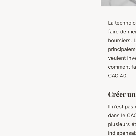
La technolo
faire de mei
boursiers. L
principaleme
veulent inv
comment fai
CAC 40.
Créer un
Il n’est pa
dans le CAC
plusieurs é
indispensab