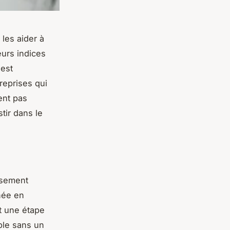
 les aider à
eurs indices
 est
treprises qui
ent pas
tir dans le
ssement
inée en
t une étape
ble sans un