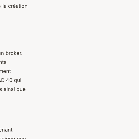
 la création
un broker.
nts
ement
AC 40 qui
s ainsi que
enant
nseigne que