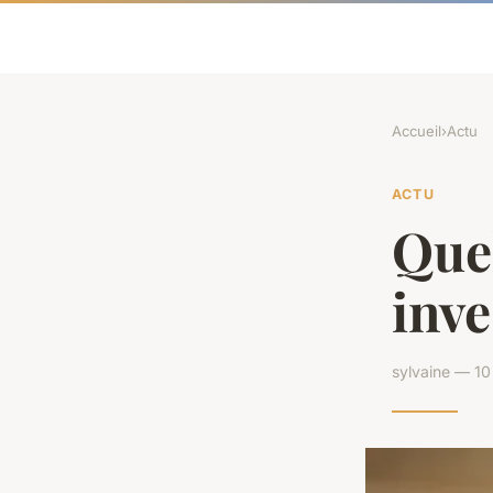
Accueil
›
Actu
ACTU
Quel
inve
sylvaine — 10