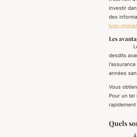
investir da
des informa
lyon-rhone/
Les avant
Les progr
desdits ava
l’assurance
années sans
Vous obtien
Pour un tel
rapidement 
Quels so
À Lyon, vo