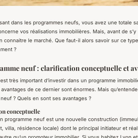
sant dans les programmes neufs, vous avez une totale sa
ncerne vos réalisations immobilières. Mais, avant de s’y l
n connaitre le marché. Que faut-il alors savoir sur ce typ
stissement ?
amme neuf : clarification conceptuelle et a
s important d’investir dans un programme immobilie
 avantages de ce dernier sont énormes. Mais qu’entend
neuf ? Quels en sont ses avantages ?
ion conceptuelle
mme neuf est une nouvelle construction (immeub
 villa, résidence locale) dont le principal initiateur et réa
d’autre qu’un promoteur immobilier. Si vous habitez Lyon e