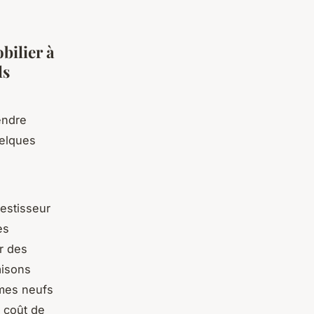
bilier à
ls
endre
uelques
estisseur
es
r des
aisons
mmes neufs
 coût de