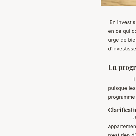
En investis
en ce qui co
urge de bie
d’inve
Un progr
Il est trè
puisque les
programme 
Clarificat
Un progra
appartement,
n’est rien 