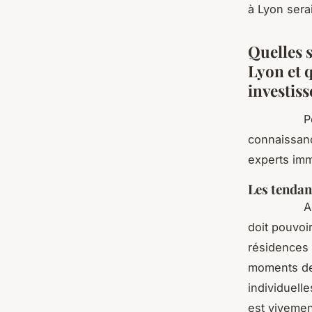
à Lyon sera
Quelles 
Lyon et q
investiss
Pour inves
connaissanc
experts i
Les tendan
Actuelleme
doit pouvoi
résidences 
moments de 
individuell
est vivemen