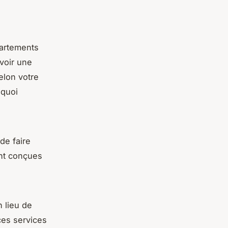
ces.
artements
avoir une
elon votre
 quoi
e faire
ont conçues
.
 lieu de
ces services