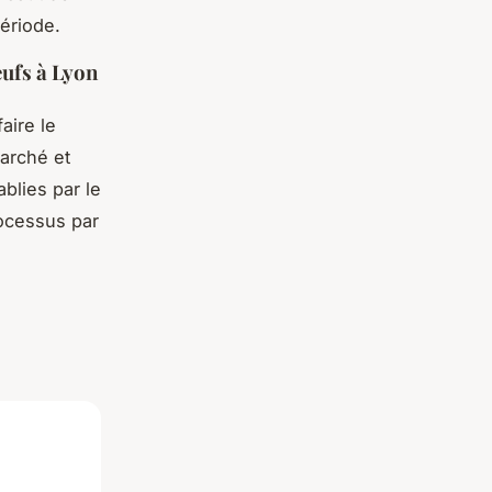
période.
ufs à Lyon
ire le
marché et
blies par le
rocessus par