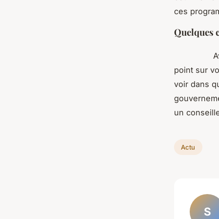
ces program
Quelques c
Avant d’in
point sur v
voir dans q
gouvernemen
un conseille
Actu
S