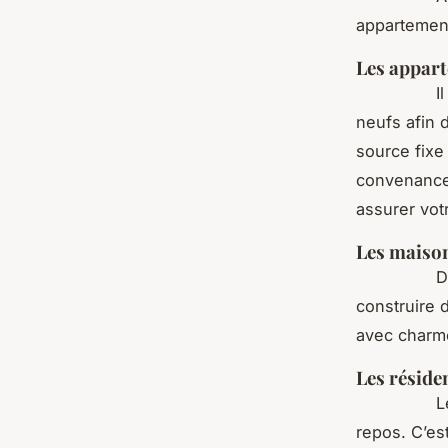
appartemen
Les appar
Il vous es
neufs afin 
source fixe
convenance 
assurer votr
Les maison
Dans la vi
construire 
avec charme
Les réside
Les touris
repos. C’es