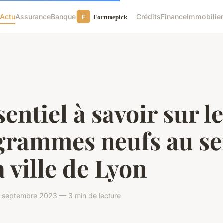
Actu
Assurance
Banque
Crédits
Finance
Immobilie
sentiel à savoir sur l
grammes neufs au se
a ville de Lyon
5 septembre 2023 — 3 min de lecture