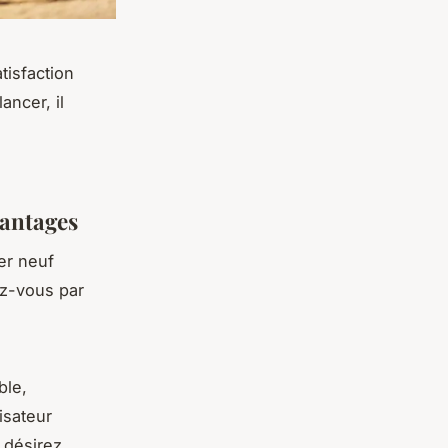
tisfaction
ancer, il
e
vantages
r neuf
ez-vous par
le,
lisateur
t désirez