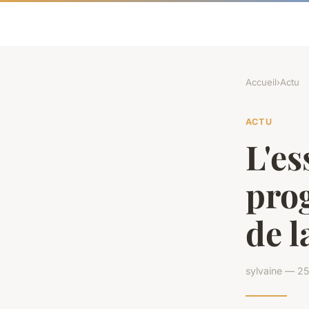
Accueil
›
Actu
ACTU
L'es
pro
de l
sylvaine — 2