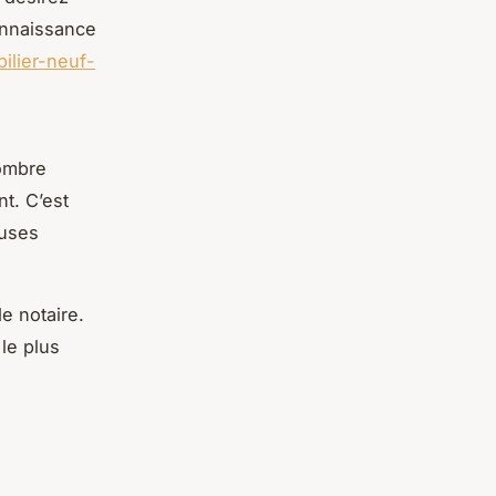
onnaissance
bilier-neuf-
ombre
t. C’est
euses
e notaire.
le plus