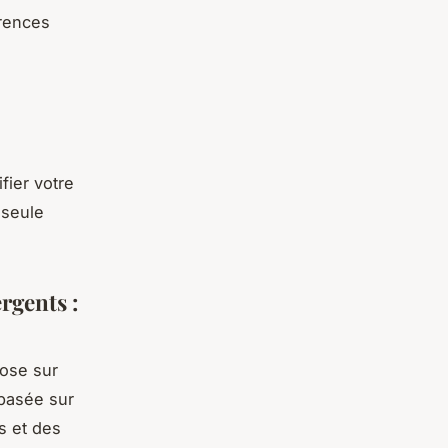
érences
fier votre
 seule
rgents :
ose sur
 basée sur
s et des