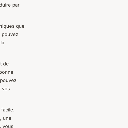
duire par
uniques que
s pouvez
la
et de
 bonne
s pouvez
r vos
facile.
, une
s, vous