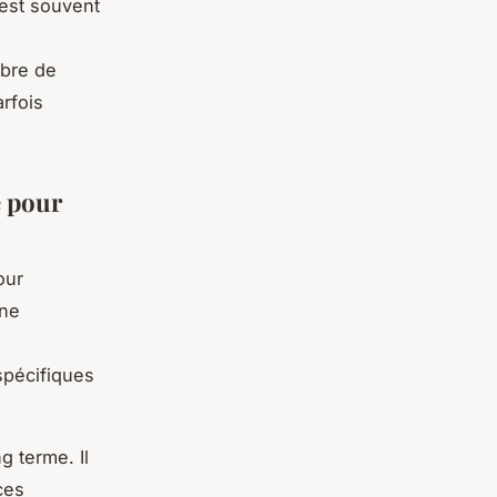
est souvent
mbre de
rfois
e pour
our
une
spécifiques
g terme. Il
ces