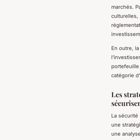
marchés. Pa
culturelles
réglementat
investissem
En outre, l
l’investiss
portefeuill
catégorie d’
Les stra
sécuriser
La sécurité
une stratég
une analyse