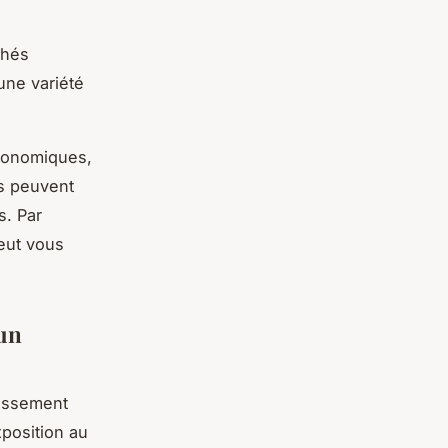
chés
une variété
économiques,
rs peuvent
s. Par
eut vous
 un
tissement
position au