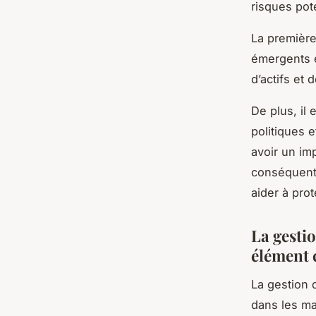
risques pote
La première
émergents e
d’actifs et
De plus, il
politiques 
avoir un im
conséquent,
aider à pro
La gesti
élément c
La gestion 
dans les ma