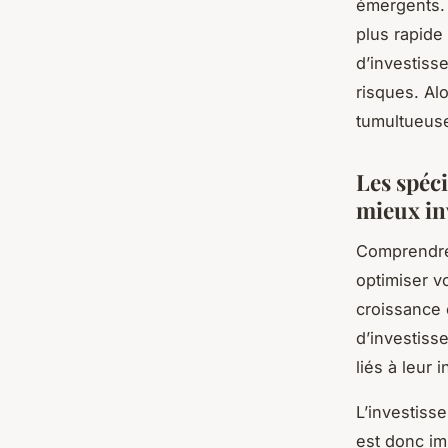
émergents. 
plus rapide
d’investiss
risques. Al
tumultueus
Les spéc
mieux in
Comprendre 
optimiser v
croissance 
d’investiss
liés à leur 
L’investiss
est donc im