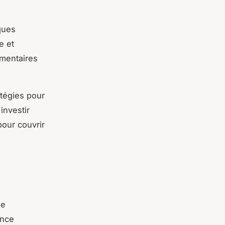
sques
e et
ementaires
atégies pour
investir
pour couvrir
de
ance