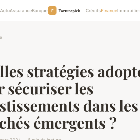
Actu
Assurance
Banque
Crédits
Finance
Immobilie
e
les stratégies adopt
 sécuriser les
stissements dans les
chés émergents ?
mars 2024 — 6 min de lecture