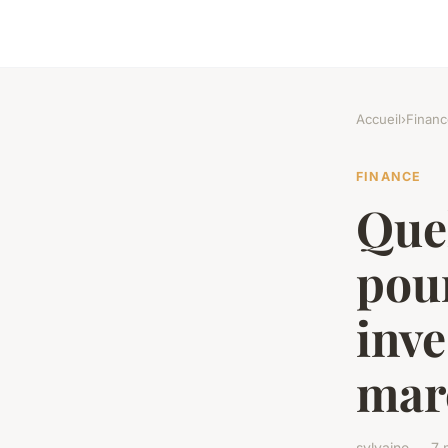
Accueil
›
Financ
FINANCE
Quel
pour
inve
mar
sylvaine — 7 