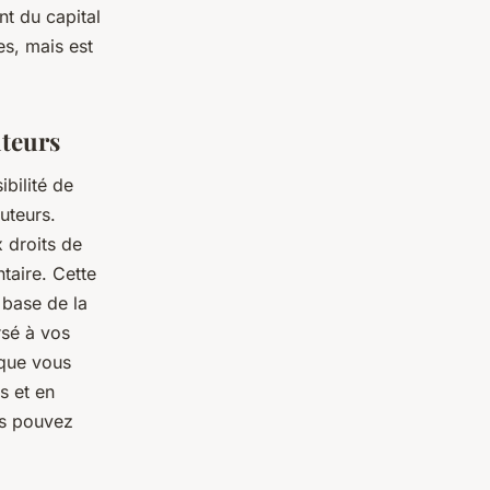
nt du capital
s, mais est
uteurs
ibilité de
uteurs.
x droits de
taire. Cette
 base de la
rsé à vos
 que vous
s et en
us pouvez