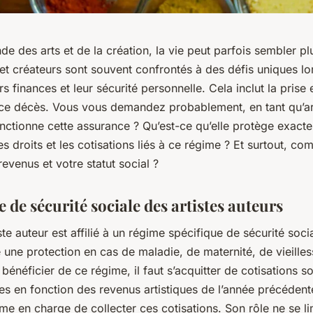
e des arts et de la création, la vie peut parfois sembler pl
et créateurs sont souvent confrontés à des défis uniques lors
rs finances et leur sécurité personnelle. Cela inclut la pris
nce décès. Vous vous demandez probablement, en tant qu’art
ctionne cette assurance ? Qu’est-ce qu’elle protège exact
es droits et les cotisations liés à ce régime ? Et surtout, c
revenus et votre statut social ?
 de sécurité sociale des artistes auteurs
te auteur est affilié à un régime spécifique de sécurité soci
 une protection en cas de maladie, de maternité, de vieilles
bénéficier de ce régime, il faut s’acquitter de cotisations so
es en fonction des revenus artistiques de l’année précédent
sme en charge de collecter ces cotisations. Son rôle ne se li