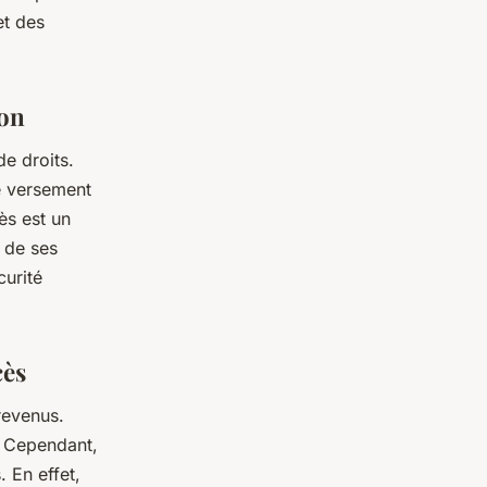
et des
ion
de droits.
le versement
ès est un
t de ses
curité
cès
revenus.
. Cependant,
. En effet,