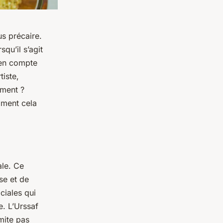
us précaire.
qu’il s’agit
e en compte
iste,
ement ?
omment cela
ale. Ce
se et de
ciales qui
e. L’Urssaf
mite pas