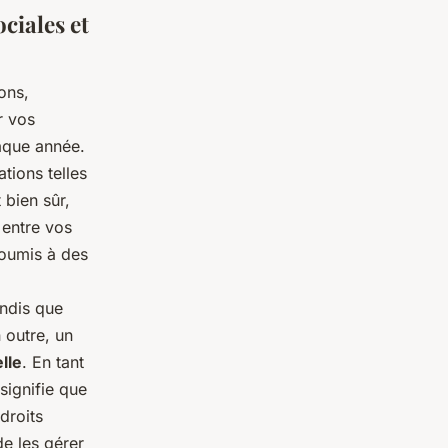
ociales et
ons,
r vos
haque année.
ations telles
 bien sûr,
 entre vos
soumis à des
andis que
 outre, un
lle
. En tant
signifie que
droits
de les gérer