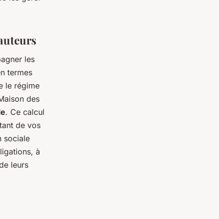
 auteurs
pagner les
en termes
e le régime
a Maison des
le
. Ce calcul
tant de vos
n sociale
ligations, à
de leurs