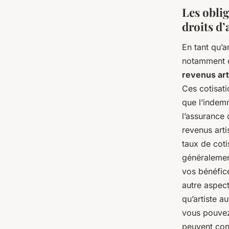
Les oblig
droits d
En tant qu’a
notamment en
revenus art
Ces cotisati
que l’indemn
l’assurance 
revenus art
taux de coti
généralement
vos bénéfic
autre aspec
qu’artiste a
vous pouvez 
peuvent cons