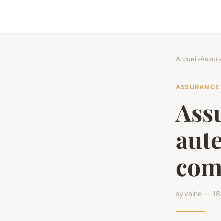
Accueil
›
Assur
ASSURANCE
Assu
aute
com
sylvaine — 18