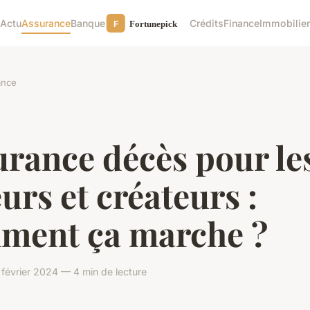
Actu
Assurance
Banque
Crédits
Finance
Immobilie
ance
rance décès pour le
urs et créateurs :
ment ça marche ?
 février 2024 — 4 min de lecture