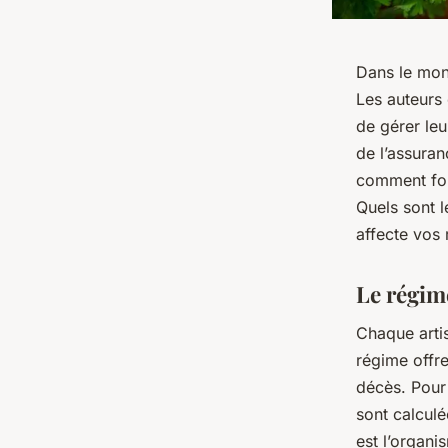
Dans le mond
Les auteurs 
de gérer leu
de l’assura
comment fon
Quels sont l
affecte vos 
Le régime
Chaque artis
régime offre
décès. Pour 
sont calculé
est l’organi