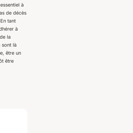
essentiel à
cas de décès
 En tant
adhérer à
de la
 sont là
e, être un
ôt être