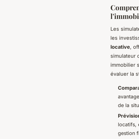
Comprend
l'immobil
Les simulate
les investi
locative
, o
simulateur 
immobilier 
évaluer la s
Comparai
avantage
de la sit
Prévisio
locatifs,
gestion f