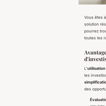
Vous êtes à
solution rés
pourrez tro
toutes les r
Avantages
d'invest
L'
utilisatio
les investi
simplificat
des opportu
Évaluati