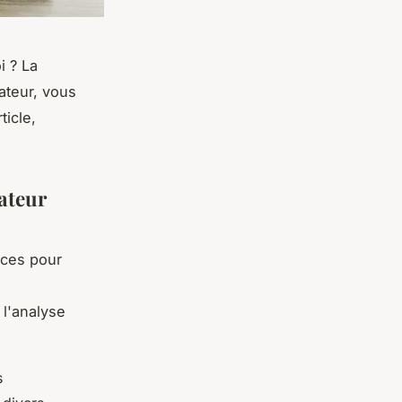
i ? La
lateur, vous
ticle,
lateur
ices pour
 l'analyse
s