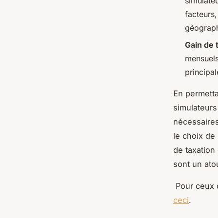
simulate
facteurs,
géograph
Gain de 
mensuels 
principa
En permetta
simulateurs
nécessaires
le choix de
de taxation 
sont un ato
Pour ceux q
ceci
.