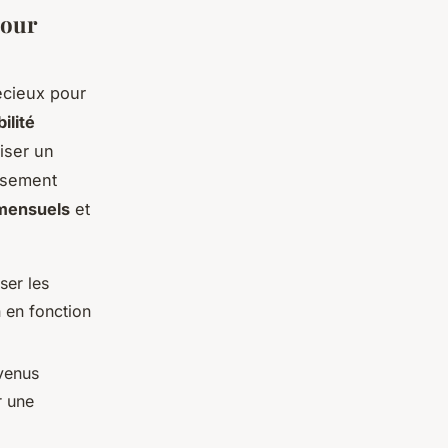
pour
récieux pour
ilité
liser un
ssement
 mensuels
et
ser les
 en fonction
evenus
r une