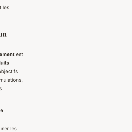
t les
'un
ssement
est
uits
bjectifs
mulations,
s
se
iner les