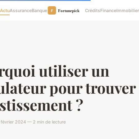
Actu
Assurance
Banque
Crédits
Finance
Immobilie
quoi utiliser un
lateur pour trouver
stissement ?
 février 2024 — 2 min de lecture