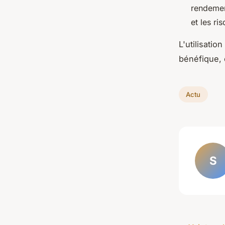
rendement
et les ri
L'utilisatio
bénéfique, 
Actu
S