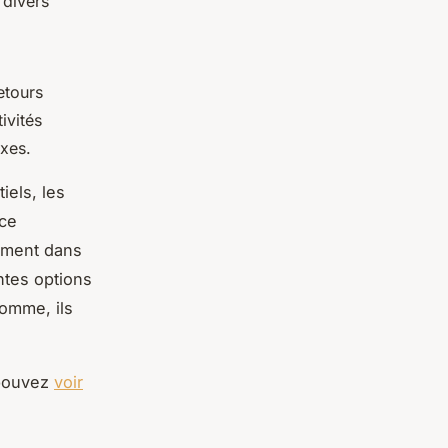
 divers
etours
ivités
exes.
iels, les
nce
lement dans
ntes options
somme, ils
 pouvez
voir