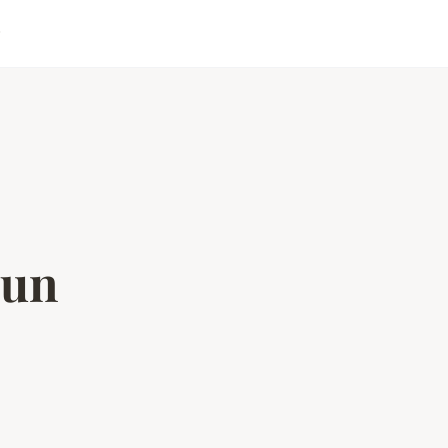
r
 un