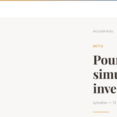
Accueil
›
Actu
ACTU
Pour
simu
inve
sylvaine — 12